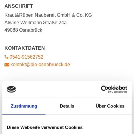
ANSCHRIFT
Kraut&Rüben Naubereit GmbH & Co. KG
Alwine Wellmann Straße 24a
49088 Osnabrück
KONTAKTDATEN

0541-91562752

kontakt@bio-osnabrueck.de
SIE ERREICHEN UNS
Montag bis Freitag:
09.30 bis 13.00 Uhr
Zustimmung
Details
Über Cookies
Diese Webseite verwendet Cookies